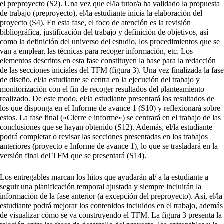
el preproyecto (S2). Una vez que el/la tutor/a ha validado la propuesta
de trabajo (preproyecto), el/la estudiante inicia la elaboración del
proyecto (S4). En esta fase, el foco de atención es la revisión
bibliográfica, justificación del trabajo y definición de objetivos, así
como la definición del universo del estudio, los procedimientos que se
van a emplear, las técnicas para recoger información, etc. Los
elementos descritos en esta fase constituyen la base para la redacción
de las secciones iniciales del TFM (figura 3). Una vez finalizada la fase
de diseño, el/la estudiante se centra en la ejecución del trabajo y
monitorización con el fin de recoger resultados del planteamiento
realizado. De este modo, el/la estudiante presentará los resultados de
los que disponga en el Informe de avance 1 (S10) y reflexionará sobre
estos. La fase final («Cierre e informe») se centrará en el trabajo de las
conclusiones que se hayan obtenido (S12). Además, el/la estudiante
podrá completar o revisar las secciones presentadas en los trabajos
anteriores (proyecto e Informe de avance 1), lo que se trasladará en la
versión final del TFM que se presentará (S14).
Los entregables marcan los hitos que ayudarán al/ a la estudiante a
seguir una planificación temporal ajustada y siempre incluirán la
información de la fase anterior (a excepción del preproyecto). Así, el/la
estudiante podrá mejorar los contenidos incluidos en el trabajo, además
de visualizar cómo se va construyendo el TFM. La figura 3 presenta la