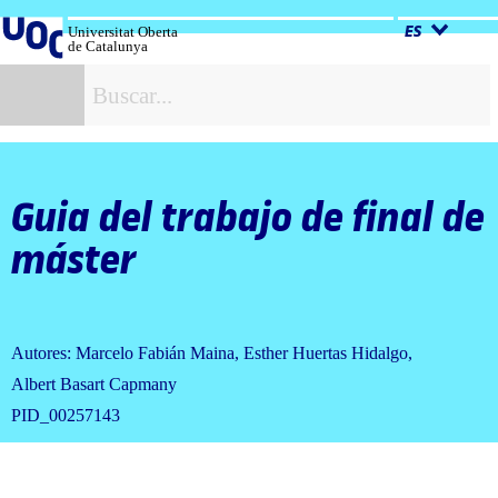
Salta
al
Universitat Oberta
ES
de Catalunya
contenido
B
Guia del trabajo de final de
máster
Autores: Marcelo Fabián Maina, Esther Huertas Hidalgo,
Albert Basart Capmany
PID_00257143