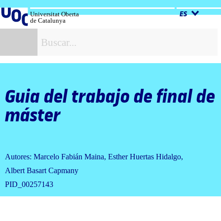
Salta
al
Universitat Oberta
ES
de Catalunya
contenido
B
Guia del trabajo de final de
máster
Autores: Marcelo Fabián Maina, Esther Huertas Hidalgo,
Albert Basart Capmany
PID_00257143