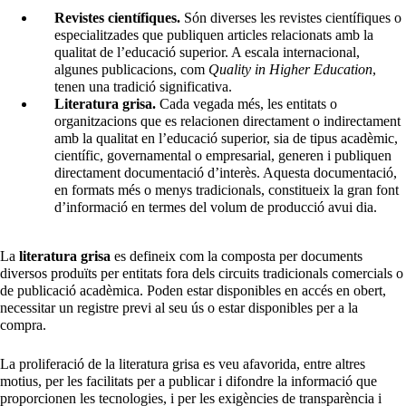
Revistes científiques.
Són diverses les revistes científiques o
especialitzades que publiquen articles relacionats amb la
qualitat de l’educació superior. A escala internacional,
algunes publicacions, com
Quality in Higher Education
,
tenen una tradició significativa.
Literatura grisa.
Cada vegada més, les entitats o
organitzacions que es relacionen directament o indirectament
amb la qualitat en l’educació superior, sia de tipus acadèmic,
científic, governamental o empresarial, generen i publiquen
directament documentació d’interès. Aquesta documentació,
en formats més o menys tradicionals, constitueix la gran font
d’informació en termes del volum de producció avui dia.
La
literatura grisa
es defineix com la composta per documents
diversos produïts per entitats fora dels circuits tradicionals comercials o
de publicació acadèmica. Poden estar disponibles en accés en obert,
necessitar un registre previ al seu ús o estar disponibles per a la
compra.
La proliferació de la literatura grisa es veu afavorida, entre altres
motius, per les facilitats per a publicar i difondre la informació que
proporcionen les tecnologies, i per les exigències de transparència i