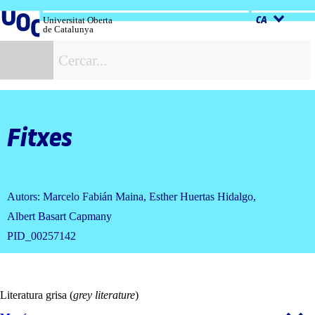
Salta
al
Universitat Oberta
CA
de Catalunya
contingut
C
Fitxes
Autors: Marcelo Fabián Maina, Esther Huertas Hidalgo,
Albert Basart Capmany
PID_00257142
Literatura grisa (
grey literature
)